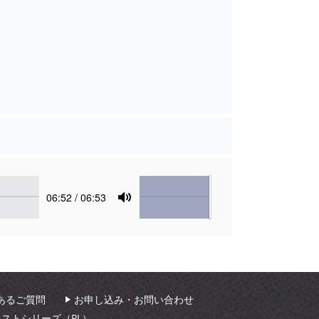
Volume
Current
06:52
/ 06:53
time
Toggle
Mute
あるご質問
お申し込み・お問い合わせ
ィストシリーズ（PL）