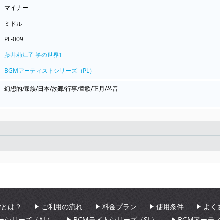
マイナー
ミドル
PL-009
藤井莉江子 筝の世界1
BGMアーティストシリーズ（PL）
幻想的/家族/日本/故郷/行事/童歌/正月/琴音
Seek
aryとは？
ご利用の流れ
料金プラン
使用条件
よく
ーシリーズ（AL）
BGMライトシリーズ（SL）
BGMアーテ