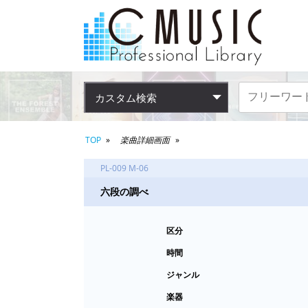
カスタム検索
TOP
楽曲詳細画面
PL-009 M-06
六段の調べ
区分
時間
ジャンル
楽器