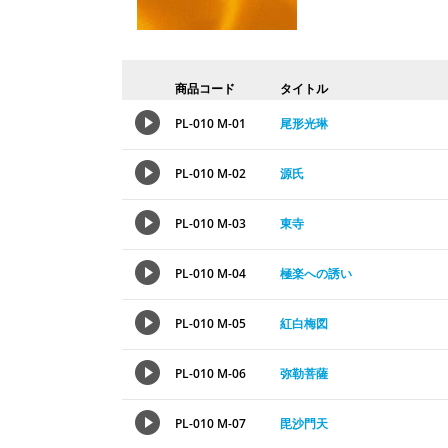
商品コード
タイトル
PL-010 M-01
尾形光琳
PL-010 M-02
源氏
PL-010 M-03
東寺
PL-010 M-04
極楽への誘い
PL-010 M-05
紅白梅図
PL-010 M-06
弥勒菩薩
PL-010 M-07
毘沙門天