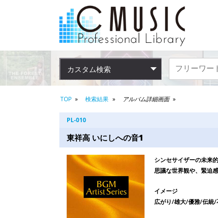
カスタム検索
TOP
検索結果
アルバム詳細画面
PL-010
東祥高 いにしへの音1
シンセサイザーの未来
思議な世界観や、緊迫
イメージ
広がり/雄大/優雅/伝統/