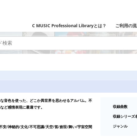
C MUSIC Professional Libraryとは？
ご利用の流
的な音色を使った、どこか異世界を思わせるアルバム。不
収録曲数
感など感情表現に最適です。
収録シリーズ
ジャンル
不安/神秘的/文化/不可思議/天空/笛/創世/舞い/宇宙空間