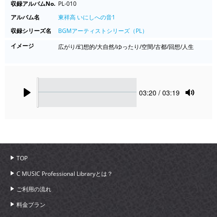
収録アルバムNo.
PL-010
アルバム名
東祥高 いにしへの音1
収録シリーズ名
BGMアーティストシリーズ（PL）
イメージ
広がり/幻想的/大自然/ゆったり/空間/古都/回想/人生
Seek
Current
03:20
/ 03:19
time
Play
Toggle
Mute
TOP
C MUSIC Professional Libraryとは？
ご利用の流れ
料金プラン