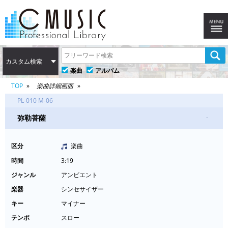
カスタム検索
楽曲
アルバム
TOP
楽曲詳細画面
PL-010 M-06
弥勒菩薩
-
区分
楽曲
時間
3:19
ジャンル
アンビエント
楽器
シンセサイザー
キー
マイナー
テンポ
スロー