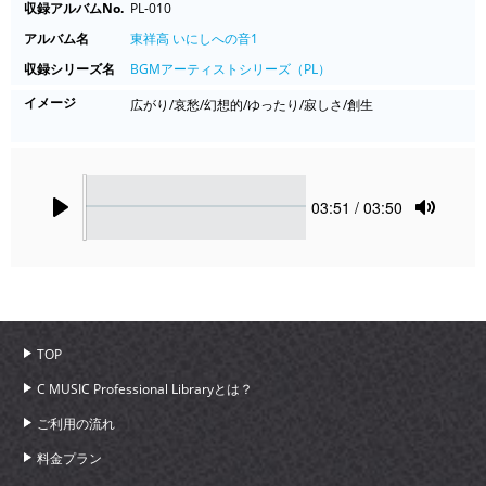
収録アルバムNo.
PL-010
アルバム名
東祥高 いにしへの音1
収録シリーズ名
BGMアーティストシリーズ（PL）
イメージ
広がり/哀愁/幻想的/ゆったり/寂しさ/創生
Seek
Current
03:51
/ 03:50
time
Play
Toggle
Mute
TOP
C MUSIC Professional Libraryとは？
ご利用の流れ
料金プラン