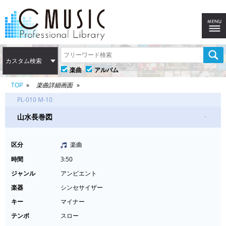
カスタム検索
楽曲
アルバム
TOP
楽曲詳細画面
PL-010 M-10
山水長巻図
-
区分
楽曲
時間
3:50
ジャンル
アンビエント
楽器
シンセサイザー
キー
マイナー
テンポ
スロー