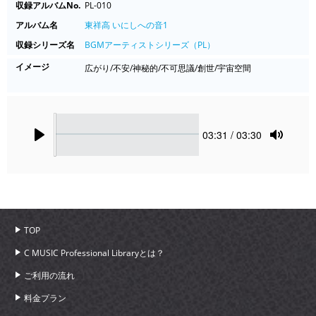
収録アルバムNo.
PL-010
アルバム名
東祥高 いにしへの音1
収録シリーズ名
BGMアーティストシリーズ（PL）
イメージ
広がり/不安/神秘的/不可思議/創世/宇宙空間
Seek
Current
03:31
/ 03:30
time
Play
Toggle
Mute
TOP
C MUSIC Professional Libraryとは？
ご利用の流れ
料金プラン