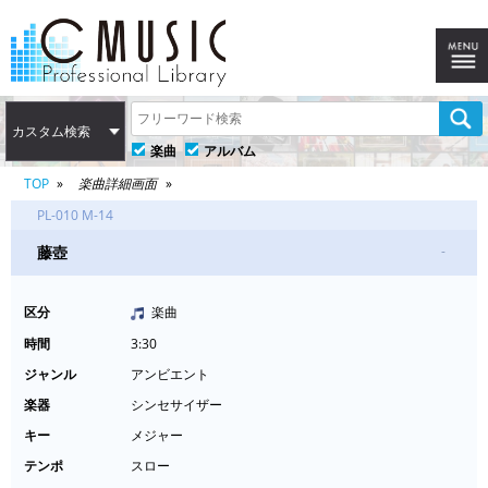
カスタム検索
楽曲
アルバム
TOP
楽曲詳細画面
PL-010 M-14
藤壺
-
区分
楽曲
時間
3:30
ジャンル
アンビエント
楽器
シンセサイザー
キー
メジャー
テンポ
スロー