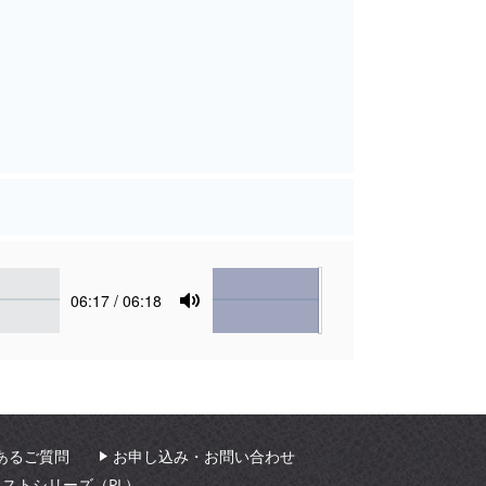
Volume
Current
06:17
/ 06:18
time
Toggle
Mute
あるご質問
お申し込み・お問い合わせ
ィストシリーズ（PL）