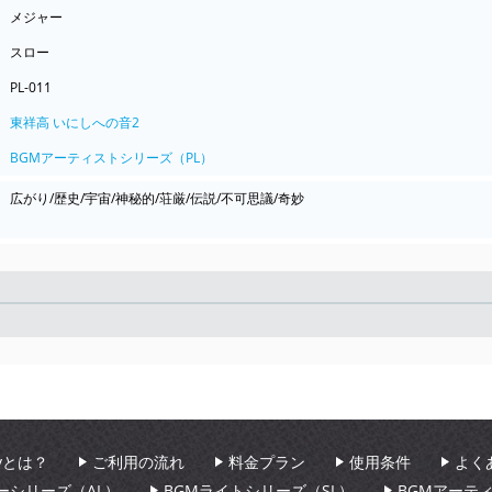
メジャー
スロー
PL-011
東祥高 いにしへの音2
BGMアーティストシリーズ（PL）
広がり/歴史/宇宙/神秘的/荘厳/伝説/不可思議/奇妙
Seek
aryとは？
ご利用の流れ
料金プラン
使用条件
よく
ーシリーズ（AL）
BGMライトシリーズ（SL）
BGMアーテ