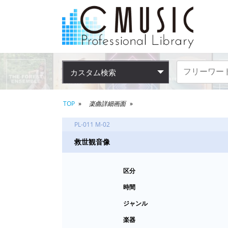
カスタム検索
TOP
楽曲詳細画面
PL-011 M-02
救世観音像
区分
時間
ジャンル
楽器