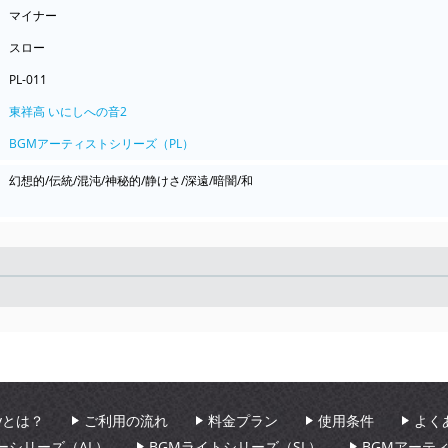
マイナー
スロー
PL-011
東祥高 いにしへの音2
BGMアーティストシリーズ（PL）
幻想的/伝統/混沌/神秘的/静けさ/深遠/暗闇/和
Seek
aryとは？
ご利用の流れ
料金プラン
使用条件
よく
ーシリーズ（AL）
BGMライトシリーズ（SL）
BGMアーテ