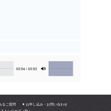
Volume
Current
03:54
/ 03:53
time
Toggle
Mute
あるご質問
お申し込み・お問い合わせ
ィストシリーズ（PL）