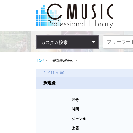
カスタム検索
TOP
楽曲詳細画面
PL-011 M-06
釈迦像
区分
時間
ジャンル
楽器