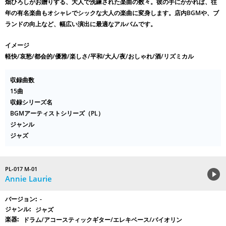
畑ひろしがお贈りする、大人で洗練された楽曲の数々。彼の手にかかれば、往
年の有名楽曲もオシャレでシックな大人の楽曲に変身します。店内BGMや、ブ
ランドの向上など、幅広い演出に最適なアルバムです。
イメージ
軽快/哀愁/都会的/優雅/楽しさ/平和/大人/夜/おしゃれ/酒/リズミカル
収録曲数
15曲
収録シリーズ名
BGMアーティストシリーズ（PL）
ジャンル
ジャズ
PL-017 M-01
Annie Laurie
-
ジャズ
ドラム/アコースティックギター/エレキベース/バイオリン