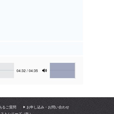
Volume
Current
04:32
/ 04:35
time
Toggle
Mute
あるご質問
お申し込み・お問い合わせ
ィストシリーズ（PL）