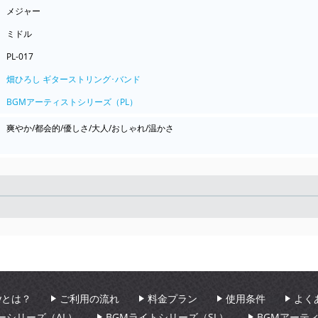
メジャー
ミドル
PL-017
畑ひろし ギターストリング･バンド
BGMアーティストシリーズ（PL）
爽やか/都会的/優しさ/大人/おしゃれ/温かさ
Seek
aryとは？
ご利用の流れ
料金プラン
使用条件
よく
ーシリーズ（AL）
BGMライトシリーズ（SL）
BGMアーテ