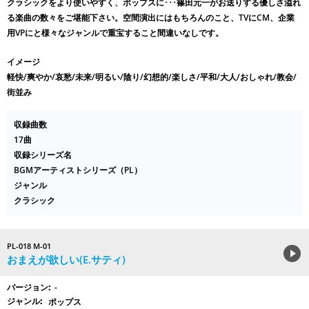
クラシックをより使いやすく、ポップスに･･･篠田元一がお送りする優しさ溢れ
る楽曲の数々をご堪能下さい。空間演出にはもちろんのこと、TVにCM、企業
用VPにと様々なジャンルで重宝すること間違いなしです。
イメージ
軽快/爽やか/哀愁/未来/明るい/陰り/幻想的/楽しさ/平和/大人/おしゃれ/教会/
街並み
収録曲数
17曲
収録シリーズ名
BGMアーティストシリーズ（PL）
ジャンル
クラシック
PL-018 M-01
おまえが欲しい(E.サティ)
-
ポップス