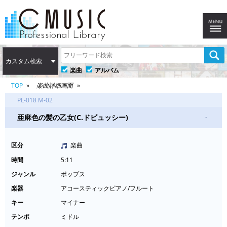
カスタム検索
楽曲
アルバム
TOP
楽曲詳細画面
PL-018 M-02
亜麻色の髪の乙女(C.ドビュッシー)
-
区分
楽曲
時間
5:11
ジャンル
ポップス
楽器
アコースティックピアノ/フルート
キー
マイナー
テンポ
ミドル