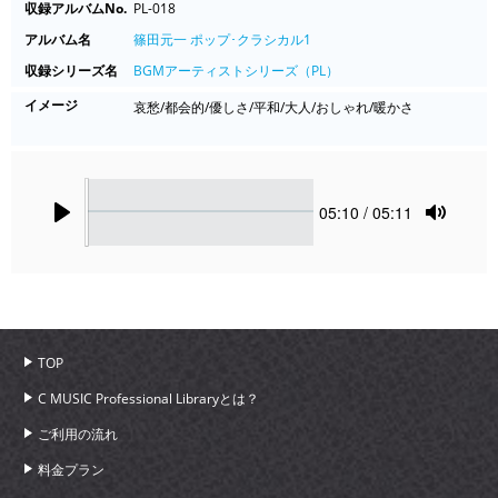
収録アルバムNo.
PL-018
アルバム名
篠田元一 ポップ･クラシカル1
収録シリーズ名
BGMアーティストシリーズ（PL）
イメージ
哀愁/都会的/優しさ/平和/大人/おしゃれ/暖かさ
Seek
Current
05:10
/ 05:11
time
Play
Toggle
Mute
TOP
C MUSIC Professional Libraryとは？
ご利用の流れ
料金プラン