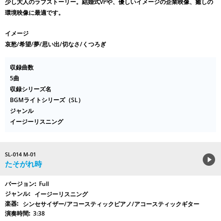
少し大人のラブストーリー。結婚式VPや、優しいイメージの企業映像、癒しの
環境映像に最適です。
イメージ
哀愁/希望/夢/思い出/切なさ/くつろぎ
収録曲数
5曲
収録シリーズ名
BGMライトシリーズ（SL）
ジャンル
イージーリスニング
SL-014 M-01
たそがれ時
Full
イージーリスニング
シンセサイザー/アコースティックピアノ/アコースティックギター
3:38