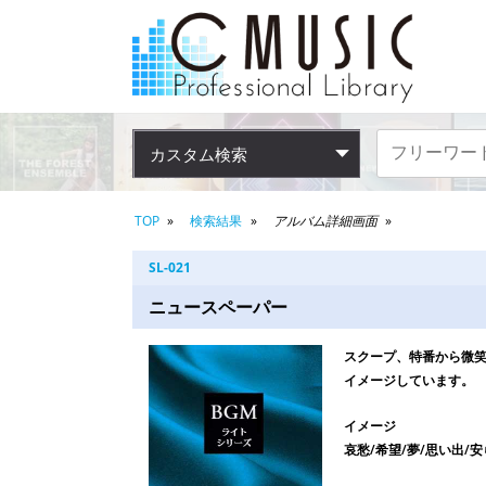
カスタム検索
TOP
検索結果
アルバム詳細画面
SL-021
ニュースペーパー
スクープ、特番から微
イメージしています。
イメージ
哀愁/希望/夢/思い出/安