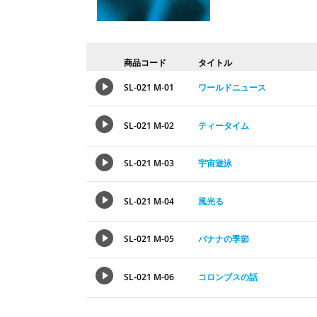
商品コード
タイトル
SL-021 M-01
ワールドニュース
SL-021 M-02
ティータイム
SL-021 M-03
宇宙遊泳
SL-021 M-04
風光る
SL-021 M-05
バナナの季節
SL-021 M-06
コロンブスの話