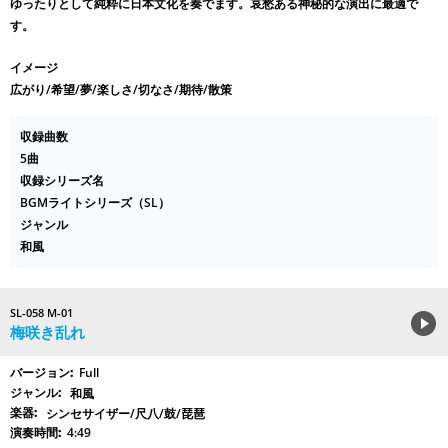
ゆったりとして純粋に日本文化を奏でます。哀愁ある神秘的な演出に最適で
す。
イメージ
広がり/希望/夢/楽しさ/切なさ/期待/散策
収録曲数
5曲
収録シリーズ名
BGMライトシリーズ（SL）
ジャンル
和風
SL-058 M-01
梅咲き乱れ
Full
和風
シンセサイザー/尺八/鼓/琵琶
4:49