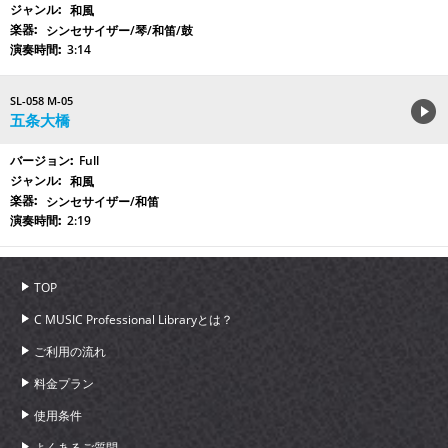
和風
シンセサイザー/琴/和笛/鼓
3:14
SL-058 M-05
五条大橋
Full
和風
シンセサイザー/和笛
2:19
TOP
C MUSIC Professional Libraryとは？
ご利用の流れ
料金プラン
使用条件
よくあるご質問