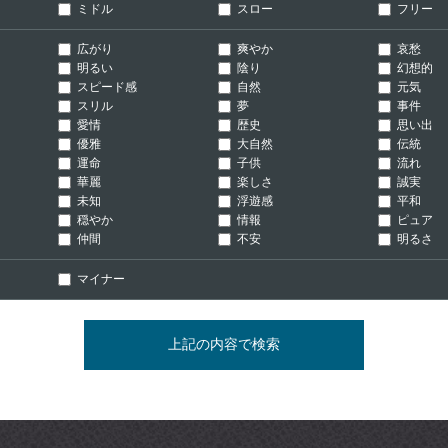
ミドル
スロー
フリー
広がり
爽やか
哀愁
明るい
陰り
幻想的
スピード感
自然
元気
スリル
夢
事件
愛情
歴史
思い出
優雅
大自然
伝統
運命
子供
流れ
華麗
楽しさ
誠実
未知
浮遊感
平和
穏やか
情報
ピュア
仲間
不安
明るさ
マイナー