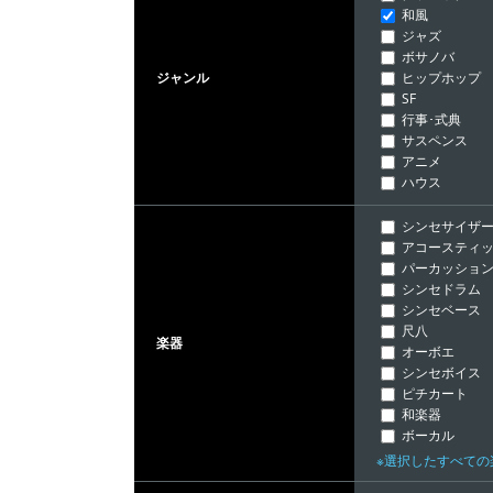
和風
ジャズ
ボサノバ
ヒップホップ
ジャンル
SF
行事･式典
サスペンス
アニメ
ハウス
シンセサイザ
アコースティッ
パーカッショ
シンセドラム
シンセベース
尺八
楽器
オーボエ
シンセボイス
ピチカート
和楽器
ボーカル
※選択したすべて