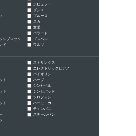
ポピュラー
ダンス
ィ
ブルース
スカ
童謡
バラード
ッシブロック
ゴスペル
ンド
ワルツ
ストリングス
エレクトリックピアノ
バイオリン
ット
ハープ
シンセベル
ット
シンセパッド
シロフォン
ット
ハーモニカ
ティンパニ
ー
スチールパン
ン