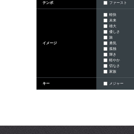
ファースト
テンポ
軽快
未来
雄大
優しさ
旅
勇気
イメージ
孤独
輝き
軽やか
切なさ
家族
メジャー
キー