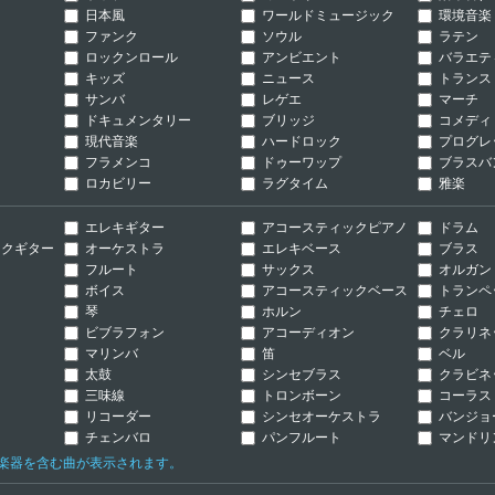
日本風
ワールドミュージック
環境音楽
ファンク
ソウル
ラテン
ロックンロール
アンビエント
バラエテ
キッズ
ニュース
トランス
サンバ
レゲエ
マーチ
ドキュメンタリー
ブリッジ
コメディ
現代音楽
ハードロック
プログレ
フラメンコ
ドゥーワップ
ブラスバ
ロカビリー
ラグタイム
雅楽
ー
エレキギター
アコースティックピアノ
ドラム
クギター
オーケストラ
エレキベース
ブラス
ン
フルート
サックス
オルガン
ボイス
アコースティックベース
トランペ
琴
ホルン
チェロ
ビブラフォン
アコーディオン
クラリネ
マリンバ
笛
ベル
太鼓
シンセブラス
クラビネ
三味線
トロンボーン
コーラス
リコーダー
シンセオーケストラ
バンジョ
チェンバロ
パンフルート
マンドリ
の楽器を含む曲が表示されます。