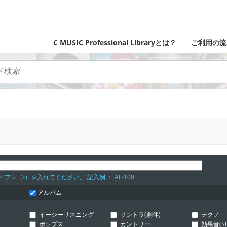
C MUSIC Professional Libraryとは？
ご利用の流
フン（-）を入れてください。 記入例 ： AL-100
アルバム
イージーリスニング
サントラ(劇伴)
テクノ
ポップス
カントリー
効果音(SE