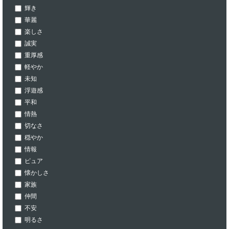
輝き
華麗
楽しさ
誠実
重厚感
軽やか
未知
浮遊感
平和
情熱
切なさ
穏やか
情報
ピュア
懐かしさ
家族
仲間
不安
明るさ