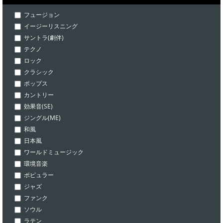
フュージョン
イージーリスニング
サントラ(劇伴)
テクノ
ロック
クラシック
ポップス
カントリー
効果音(SE)
ジングル(ME)
和風
日本風
ワールドミュージック
環境音楽
ポピュラー
ジャズ
ファンク
ソウル
ラテン