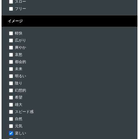
スロー
フリー
イメージ
軽快
広がり
爽やか
哀愁
都会的
未来
明るい
陰り
幻想的
希望
雄大
スピード感
自然
元気
楽しい