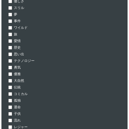
優しさ
スリル
夢
事件
ワイルド
旅
愛情
歴史
思い出
テクノロジー
勇気
優雅
大自然
伝統
コミカル
孤独
運命
子供
流れ
レジャー