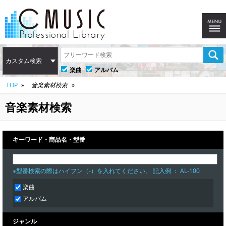
カスタム検索
楽曲
アルバム
TOP
音楽素材検索
音楽素材検索
キーワード・商品名・型番
※型番検索の際はハイフン（-）を入れてください。 記入例 ： AL-100
楽曲
アルバム
ジャンル