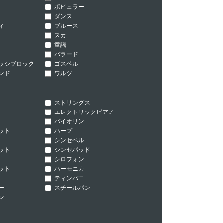
ポピュラー
ダンス
ィ
ブルース
スカ
童謡
バラード
ッシブロック
ゴスペル
ンド
ワルツ
ストリングス
エレクトリックピアノ
バイオリン
ット
ハープ
シンセベル
ット
シンセパッド
シロフォン
ット
ハーモニカ
ティンパニ
ー
スチールパン
ン