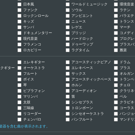
日本風
ワールドミュージック
環境音楽
ファンク
ソウル
ラテン
ロックンロール
アンビエント
バラエテ
キッズ
ニュース
トランス
サンバ
レゲエ
マーチ
ドキュメンタリー
ブリッジ
コメディ
現代音楽
ハードロック
プログレ
フラメンコ
ドゥーワップ
ブラスバ
ロカビリー
ラグタイム
雅楽
ー
エレキギター
アコースティックピアノ
ドラム
クギター
オーケストラ
エレキベース
ブラス
ン
フルート
サックス
オルガン
ボイス
アコースティックベース
トランペ
琴
ホルン
チェロ
ビブラフォン
アコーディオン
クラリネ
マリンバ
笛
ベル
太鼓
シンセブラス
クラビネ
三味線
トロンボーン
コーラス
リコーダー
シンセオーケストラ
バンジョ
チェンバロ
パンフルート
マンドリ
の楽器を含む曲が表示されます。