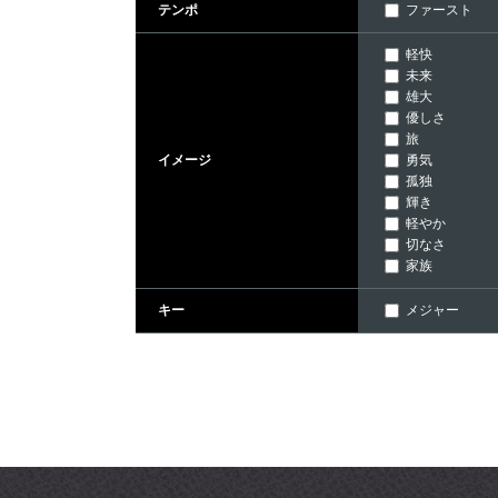
ファースト
テンポ
軽快
未来
雄大
優しさ
旅
勇気
イメージ
孤独
輝き
軽やか
切なさ
家族
メジャー
キー