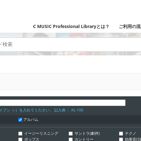
C MUSIC Professional Libraryとは？
ご利用の流
フン（-）を入れてください。 記入例 ： AL-100
アルバム
イージーリスニング
サントラ(劇伴)
テクノ
ポップス
カントリー
効果音(SE