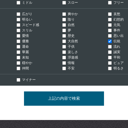
ミドル
スロー
フリー
広がり
爽やか
哀愁
明るい
陰り
幻想的
スピード感
自然
元気
スリル
夢
事件
愛情
歴史
思い出
優雅
大自然
伝統
運命
子供
流れ
華麗
楽しさ
誠実
未知
浮遊感
平和
穏やか
情報
ピュア
仲間
不安
明るさ
マイナー