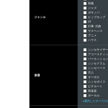
和風
ジャズ
ボサノバ
ヒップホップ
ジャンル
SF
行事･式典
サスペンス
アニメ
ハウス
シンセサイザ
アコースティッ
パーカッショ
シンセドラム
シンセベース
尺八
楽器
オーボエ
シンセボイス
ピチカート
和楽器
ボーカル
※選択したすべて