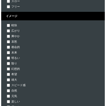
スロー
フリー
イメージ
軽快
広がり
爽やか
哀愁
都会的
未来
明るい
陰り
幻想的
希望
雄大
スピード感
自然
元気
楽しい