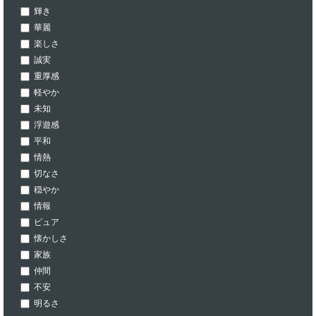
輝き
華麗
楽しさ
誠実
重厚感
軽やか
未知
浮遊感
平和
情熱
切なさ
穏やか
情報
ピュア
懐かしさ
家族
仲間
不安
明るさ