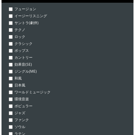
フュージョン
イージーリスニング
サントラ(劇伴)
テクノ
ロック
クラシック
ポップス
カントリー
効果音(SE)
ジングル(ME)
和風
日本風
ワールドミュージック
環境音楽
ポピュラー
ジャズ
ファンク
ソウル
ラテン