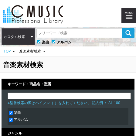
カスタム検索
楽曲
アルバム
TOP
音楽素材検索
音楽素材検索
キーワード・商品名・型番
※型番検索の際はハイフン（-）を入れてください。 記入例 ： AL-100
楽曲
アルバム
ジャンル