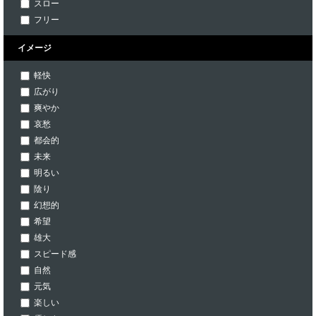
スロー
フリー
イメージ
軽快
広がり
爽やか
哀愁
都会的
未来
明るい
陰り
幻想的
希望
雄大
スピード感
自然
元気
楽しい