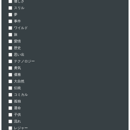
優しさ
スリル
夢
事件
ワイルド
旅
愛情
歴史
思い出
テクノロジー
勇気
優雅
大自然
伝統
コミカル
孤独
運命
子供
流れ
レジャー