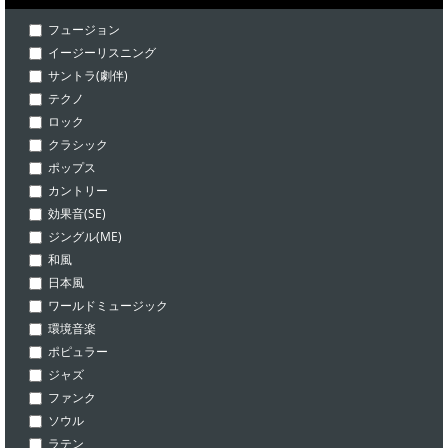
フュージョン
イージーリスニング
サントラ(劇伴)
テクノ
ロック
クラシック
ポップス
カントリー
効果音(SE)
ジングル(ME)
和風
日本風
ワールドミュージック
環境音楽
ポピュラー
ジャズ
ファンク
ソウル
ラテン