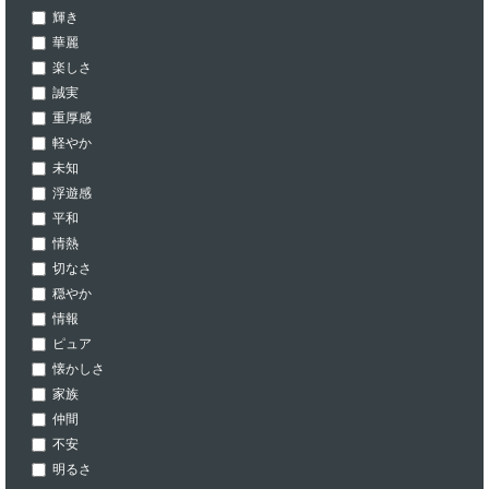
輝き
華麗
楽しさ
誠実
重厚感
軽やか
未知
浮遊感
平和
情熱
切なさ
穏やか
情報
ピュア
懐かしさ
家族
仲間
不安
明るさ