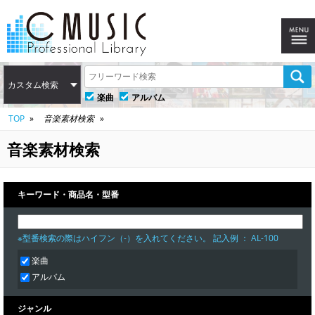
カスタム検索
楽曲
アルバム
TOP
音楽素材検索
音楽素材検索
キーワード・商品名・型番
※型番検索の際はハイフン（-）を入れてください。 記入例 ： AL-100
楽曲
アルバム
ジャンル