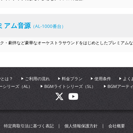
ミアム音源
（AL-1000番台）
ク・劇伴など豪華なオーケストラサウンドをはじめとしたプレミアムな
aryとは？
ご利用の流れ
料金プラン
使用条件
よく
ーシリーズ（AL）
BGMライトシリーズ（SL）
BGMアーテ
特定商取引法に基づく表記
個人情報保護方針
会社概要