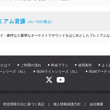
ミアム音源
（AL-1000番台）
ク・劇伴など豪華なオーケストラサウンドをはじめとしたプレミアムな
aryとは？
ご利用の流れ
料金プラン
使用条件
よく
ーシリーズ（AL）
BGMライトシリーズ（SL）
BGMアーテ
特定商取引法に基づく表記
個人情報保護方針
会社概要