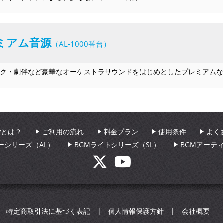
ミアム音源
（AL-1000番台）
ク・劇伴など豪華なオーケストラサウンドをはじめとしたプレミアムな
aryとは？
ご利用の流れ
料金プラン
使用条件
よく
ーシリーズ（AL）
BGMライトシリーズ（SL）
BGMアーテ
特定商取引法に基づく表記
個人情報保護方針
会社概要