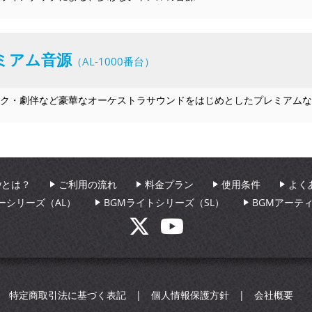
ミアム音源
（AL-1000番台）
ク・劇伴など豪華なオーケストラサウンドをはじめとしたプレミアムな
aryとは？
ご利用の流れ
料金プラン
使用条件
よく
ーシリーズ（AL）
BGMライトシリーズ（SL）
BGMアーテ
特定商取引法に基づく表記
個人情報保護方針
会社概要