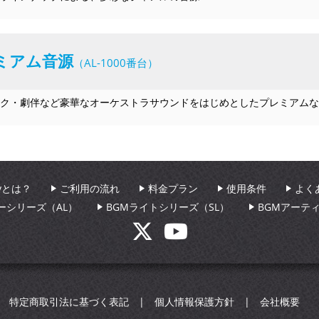
ミアム音源
（AL-1000番台）
ク・劇伴など豪華なオーケストラサウンドをはじめとしたプレミアムな
aryとは？
ご利用の流れ
料金プラン
使用条件
よく
ーシリーズ（AL）
BGMライトシリーズ（SL）
BGMアーテ
特定商取引法に基づく表記
個人情報保護方針
会社概要