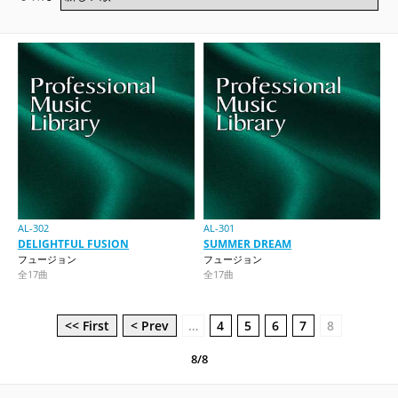
AL-302
AL-301
DELIGHTFUL FUSION
SUMMER DREAM
フュージョン
フュージョン
全17曲
全17曲
<< First
< Prev
…
4
5
6
7
8
8/8