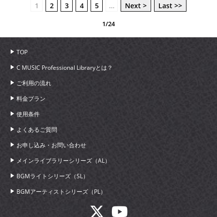
1
2
3
4
5
…
Next >
Last >>
1/24
TOP
C MUSIC Professional Libraryとは？
ご利用の流れ
料金プラン
使用条件
よくあるご質問
お申し込み・お問い合わせ
メインライブラリーシリーズ（AL）
BGMライトシリーズ（SL）
BGMアーティストシリーズ（PL）