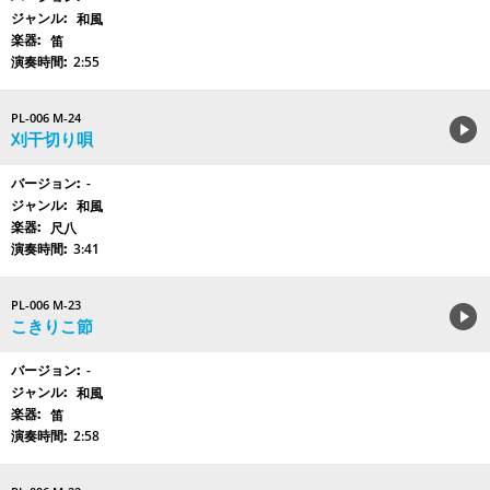
和風
笛
2:55
PL-006 M-24
刈干切り唄
-
和風
尺八
3:41
PL-006 M-23
こきりこ節
-
和風
笛
2:58