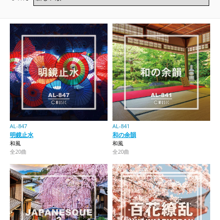
AL-847
AL-841
明鏡止水
和の余韻
和風
和風
全20曲
全20曲