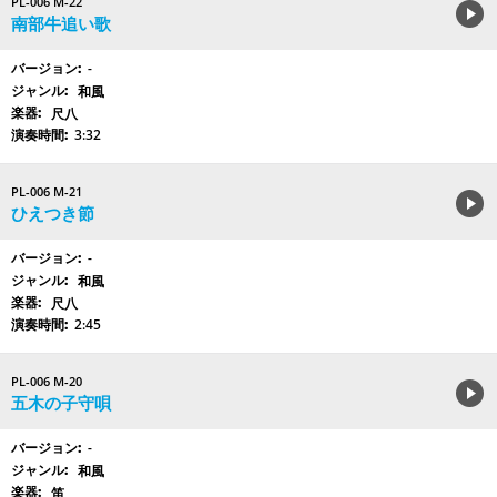
PL-006 M-22
南部牛追い歌
-
和風
尺八
3:32
PL-006 M-21
ひえつき節
-
和風
尺八
2:45
PL-006 M-20
五木の子守唄
-
和風
笛