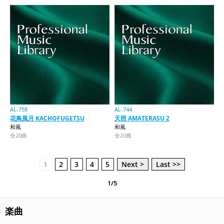
AL-758
AL-744
花鳥風月 KACHOFUGETSU
天照 AMATERASU 2
和風
和風
全20曲
全20曲
1
2
3
4
5
Next >
Last >>
1/5
楽曲