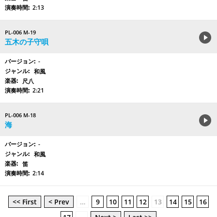
2:13
PL-006 M-19
五木の子守唄
-
和風
尺八
2:21
PL-006 M-18
海
-
和風
笛
2:14
<< First
< Prev
…
9
10
11
12
13
14
15
16