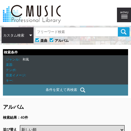
カスタム検索
楽曲
アルバム
検索条件
ジャンル
和風
楽器
テンポ
音楽イメージ
キー
条件を変えて再検索
アルバム
検索結果：40件
並び替え