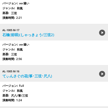
ver違い
和風
三弦
2:21
AL-1005 M-17
石橋(前唄)(しゃっきょう/三弦2)
ver違い
和風
三弦
2:56
AL-1005 M-16
てぃんさぐの花(箏･三弦･尺八)
Full
和風
尺八/箏/三弦
1:24