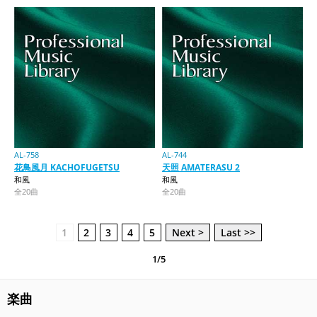
AL-758
AL-744
花鳥風月 KACHOFUGETSU
天照 AMATERASU 2
和風
和風
全20曲
全20曲
1
2
3
4
5
Next >
Last >>
1/5
楽曲