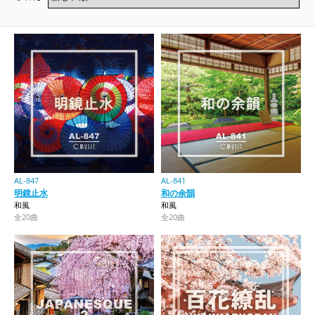
AL-847
AL-841
明鏡止水
和の余韻
和風
和風
全20曲
全20曲