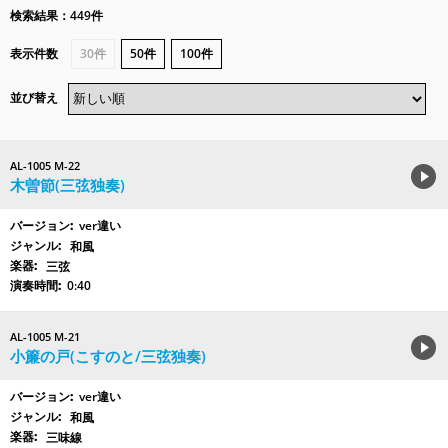
検索結果：449件
表示件数
30件
50件
100件
並び替え
AL-1005 M-22
木曽節(三弦独奏)
ver違い
和風
三弦
0:40
AL-1005 M-21
小簾の戸(こすのと/三弦独奏)
ver違い
和風
三味線