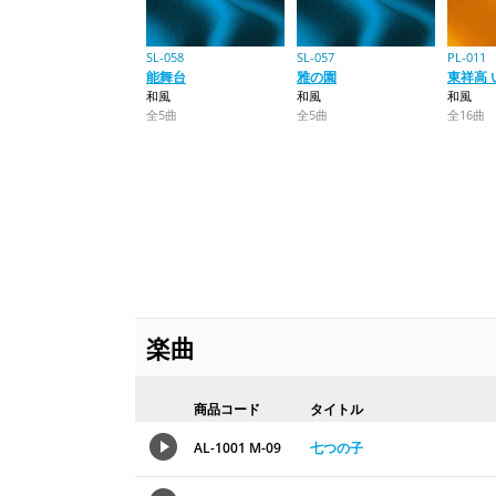
SL-058
SL-057
PL-011
能舞台
雅の園
東祥高 
和風
和風
和風
全5曲
全5曲
全16曲
楽曲
商品コード
タイトル
AL-1001 M-09
七つの子