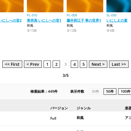
PL-010
PL-009
SL-030
いにしへの音2
東祥高 いにしへの音1
藤井莉江子 筝の世界1
いにしえの宴
和風
和風
和風
全15曲
全12曲
全6曲
<< First
< Prev
1
2
3
4
5
Next >
Last >>
3/5
検索結果：449件
表示件数
30件
50件
100件
バージョン
ジャンル
楽
和風
ア
Full