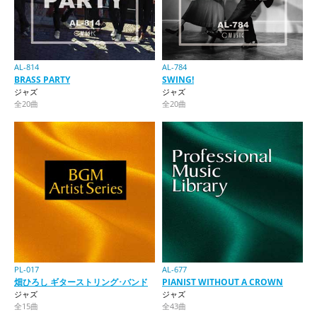
AL-814
AL-784
BRASS PARTY
SWING!
ジャズ
ジャズ
全20曲
全20曲
PL-017
AL-677
畑ひろし ギターストリング･バンド
PIANIST WITHOUT A CROWN
ジャズ
ジャズ
全15曲
全43曲