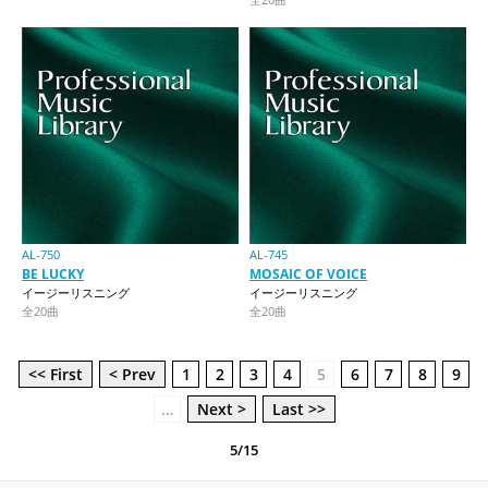
AL-750
AL-745
BE LUCKY
MOSAIC OF VOICE
イージーリスニング
イージーリスニング
全20曲
全20曲
<< First
< Prev
1
2
3
4
5
6
7
8
9
…
Next >
Last >>
5/15