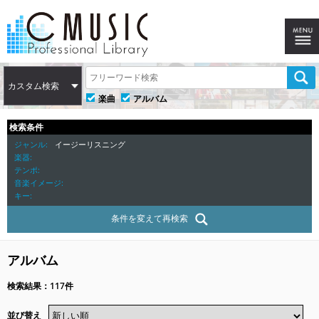
カスタム検索
楽曲
アルバム
検索条件
ジャンル
イージーリスニング
楽器
テンポ
音楽イメージ
キー
条件を変えて再検索
アルバム
検索結果：117件
並び替え