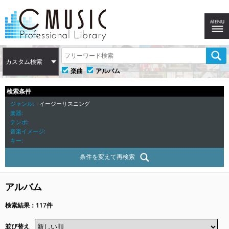
カスタム検索
楽曲
アルバム
検索条件
ジャンル
イージーリスニング
楽器
テンポ
音楽イメージ
キー
条件を変えて再検索
アルバム
検索結果：117件
並び替え