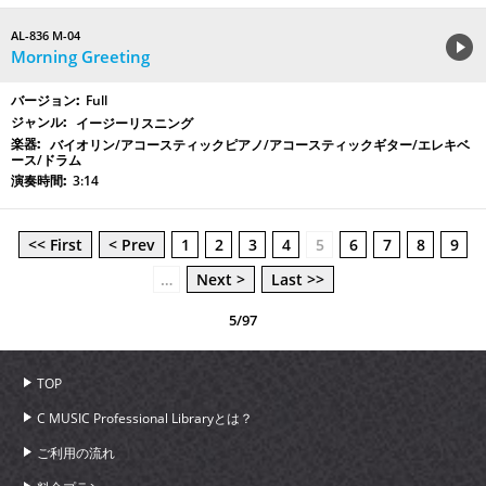
AL-836 M-04
Morning Greeting
Full
イージーリスニング
バイオリン/アコースティックピアノ/アコースティックギター/エレキベ
ース/ドラム
3:14
<< First
< Prev
1
2
3
4
5
6
7
8
9
…
Next >
Last >>
5/97
TOP
C MUSIC Professional Libraryとは？
ご利用の流れ