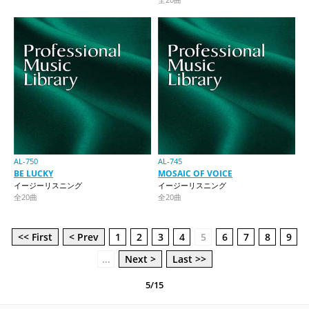
AL-750
AL-745
BE LUCKY
MOSAIC OF VOICE
イージーリスニング
イージーリスニング
全20曲
全20曲
<< First
< Prev
1
2
3
4
5
6
7
8
9
…
Next >
Last >>
5/15