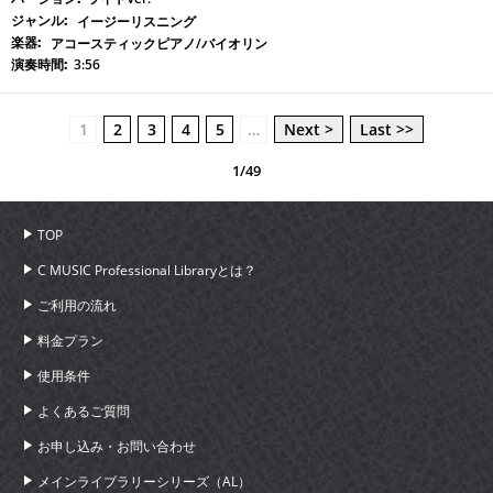
イージーリスニング
アコースティックピアノ/バイオリン
3:56
1
2
3
4
5
…
Next >
Last >>
1/49
TOP
C MUSIC Professional Libraryとは？
ご利用の流れ
料金プラン
使用条件
よくあるご質問
お申し込み・お問い合わせ
メインライブラリーシリーズ（AL）