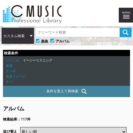
カスタム検索
楽曲
アルバム
検索条件
ジャンル
イージーリスニング
楽器
テンポ
音楽イメージ
キー
条件を変えて再検索
アルバム
検索結果：117件
並び替え