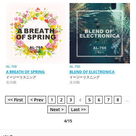
AL-768
AL-766
A BREATH OF SPRING
BLEND OF ELECTRONICA
イージーリスニング
イージーリスニング
全20曲
全20曲
<< First
< Prev
1
2
3
4
5
6
7
8
…
Next >
Last >>
4/15