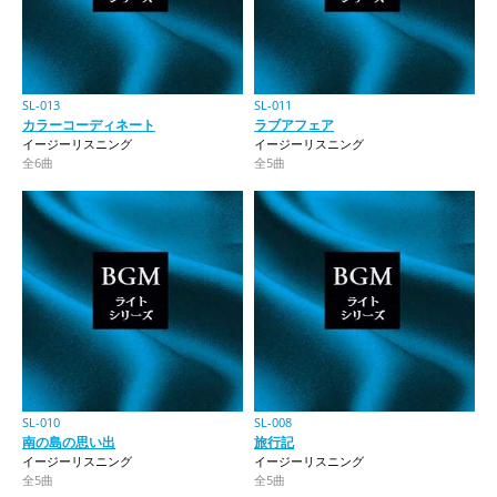
SL-013
SL-011
カラーコーディネート
ラブアフェア
イージーリスニング
イージーリスニング
全6曲
全5曲
SL-010
SL-008
南の島の思い出
旅行記
イージーリスニング
イージーリスニング
全5曲
全5曲