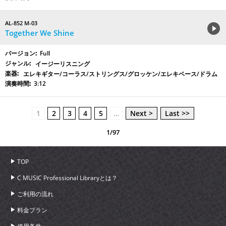
AL-852 M-03
Together We Shine
Full
イージーリスニング
エレキギター/コーラス/ストリングス/グロッケン/エレキベース/ドラム
3:12
1
2
3
4
5
…
Next >
Last >>
1/97
TOP
C MUSIC Professional Libraryとは？
ご利用の流れ
料金プラン