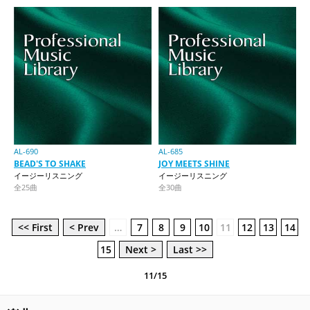
AL-690
AL-685
BEAD'S TO SHAKE
JOY MEETS SHINE
イージーリスニング
イージーリスニング
全25曲
全30曲
<< First
< Prev
…
7
8
9
10
11
12
13
14
15
Next >
Last >>
11/15