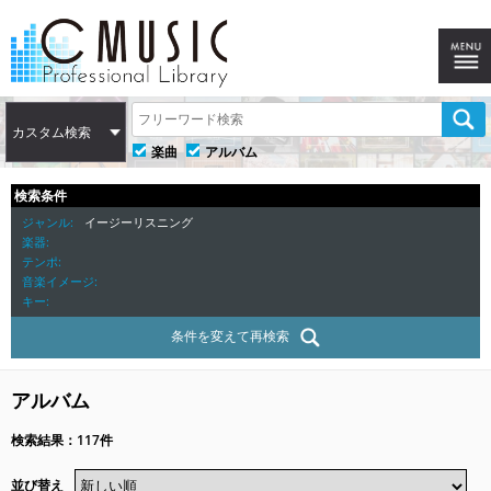
カスタム検索
楽曲
アルバム
検索条件
ジャンル
イージーリスニング
楽器
テンポ
音楽イメージ
キー
条件を変えて再検索
アルバム
検索結果：117件
並び替え