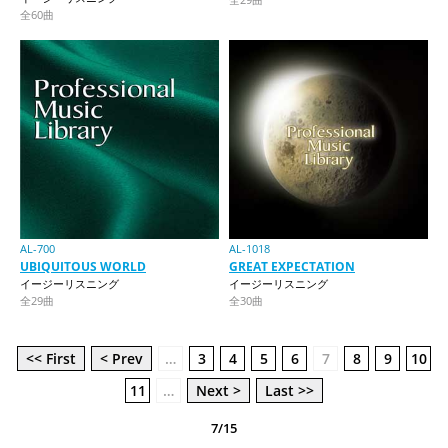
全60曲
AL-700
AL-1018
UBIQUITOUS WORLD
GREAT EXPECTATION
イージーリスニング
イージーリスニング
全29曲
全30曲
<< First
< Prev
…
3
4
5
6
7
8
9
10
11
…
Next >
Last >>
7/15