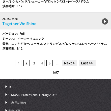
ター/シンセパッド/シェーカー/グロッケン/エレキベース/ドラム
3:12
AL-852 M-03
Together We Shine
Full
イージーリスニング
エレキギター/コーラス/ストリングス/グロッケン/エレキベース/ドラム
3:12
1
2
3
4
5
…
Next >
Last >>
1/97
TOP
C MUSIC Professional Libraryとは？
ご利用の流れ
料金プラン