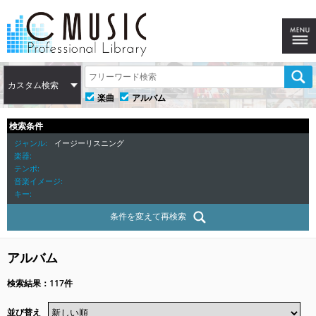
カスタム検索
楽曲
アルバム
検索条件
ジャンル
イージーリスニング
楽器
テンポ
音楽イメージ
キー
条件を変えて再検索
アルバム
検索結果：117件
並び替え