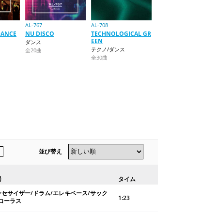
AL-767
AL-708
DANCE
NU DISCO
TECHNOLOGICAL GR
EEN
ダンス
テクノ/ダンス
全20曲
全30曲
並び替え
器
タイム
ンセサイザー/ドラム/エレキベース/サック
1:23
/コーラス