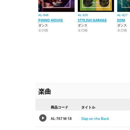
AL-848
AL-835
AL-827
PIANO HOUSE
STYLISH GARAGE
EDM
ダンス
ダンス
ダンス
全20曲
全20曲
全20曲
楽曲
商品コード
タイトル
AL-767 M-18
Slap on the Back