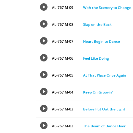
AL-767 M-09
With the Scenery to Change
AL-767 M-08
Slap on the Back
AL-767 M-07
Heart Begin to Dance
AL-767 M-06
Feel Like Doing
AL-767 M-05
At That Place Once Again
AL-767 M-04
Keep On Groovin'
AL-767 M-03
Before Put Out the Light
AL-767 M-02
The Beam of Dance Floor