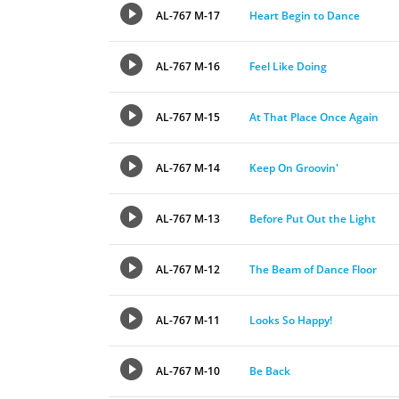
AL-767 M-17
Heart Begin to Dance
AL-767 M-16
Feel Like Doing
AL-767 M-15
At That Place Once Again
AL-767 M-14
Keep On Groovin'
AL-767 M-13
Before Put Out the Light
AL-767 M-12
The Beam of Dance Floor
AL-767 M-11
Looks So Happy!
AL-767 M-10
Be Back