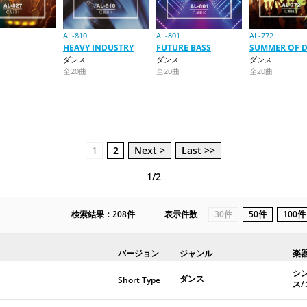
AL-810
AL-801
AL-772
HEAVY INDUSTRY
FUTURE BASS
SUMMER OF 
ダンス
ダンス
ダンス
全20曲
全20曲
全20曲
1
2
Next >
Last >>
1/2
検索結果：208件
表示件数
30件
50件
100件
バージョン
ジャンル
楽
シ
ダンス
Short Type
ス