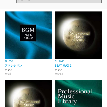
SL-050
AL-1012
アドレナリン
BEAT MAX 2
テクノ
テクノ
全6曲
全64曲