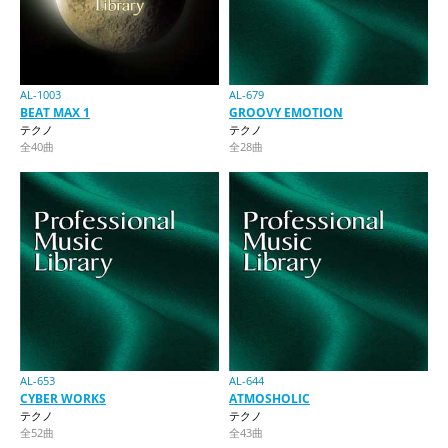
AL-1003
AL-679
BEAT MAX 1
GROOVY EMOTION
テクノ
テクノ
全40曲
全28曲
AL-653
AL-644
CYBER WORKS
ATMOSHOLIC
テクノ
テクノ
全52曲
全43曲