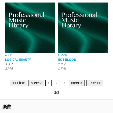
AL-531
AL-530
LOGICAL BEAUTY
HOT BLOOD
テクノ
テクノ
全16曲
全13曲
<< First
< Prev
1
2
3
Next >
Last >>
2/3
楽曲