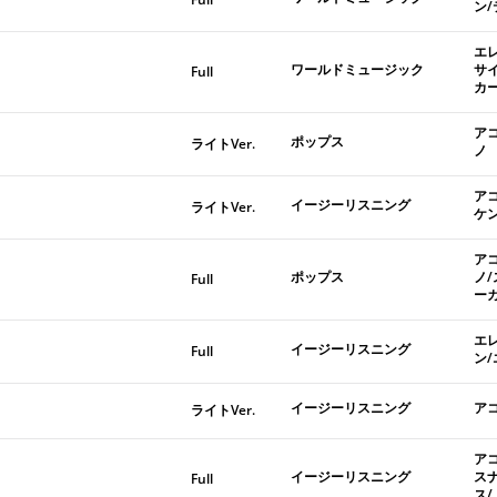
ン
エ
ワールドミュージック
サ
Full
カ
ア
ポップス
ライトVer.
ノ
ア
イージーリスニング
ライトVer.
ケ
ア
ポップス
ノ
Full
ー
エ
イージーリスニング
Full
ン
イージーリスニング
ア
ライトVer.
ア
イージーリスニング
ス
Full
ス