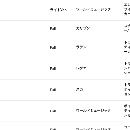
エ
ワールドミュージック
サ
ライトVer.
カ
ス
カリプソ
Full
ー
ト
ラテン
テ
Full
ー
ト
レゲエ
ン
Full
シ
ト
スカ
テ
Full
ョ
ボ
ワールドミュージック
テ
Full
ン
コ
ワールドミュージック
Full