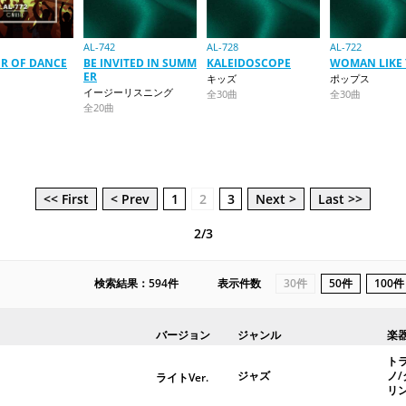
AL-742
AL-728
AL-722
R OF DANCE
BE INVITED IN SUMM
KALEIDOSCOPE
WOMAN LIKE
ER
キッズ
ポップス
イージーリスニング
全30曲
全30曲
全20曲
<< First
< Prev
1
2
3
Next >
Last >>
2/3
検索結果：594件
表示件数
30件
50件
100件
バージョン
ジャンル
楽
ト
ジャズ
ノ
ライトVer.
リ