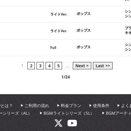
シ
ポップス
ライトVer.
シ
ブ
ポップス
ライトVer.
キ
シ
ポップス
Full
シ
1
2
3
4
5
…
Next >
Last >>
1/24
aryとは？
ご利用の流れ
料金プラン
使用条件
よく
ーシリーズ（AL）
BGMライトシリーズ（SL）
BGMアーテ