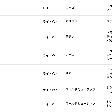
ト
ジャズ
Full
ノ
カリプソ
ス
ライトVer.
ト
ラテン
テ
ライトVer.
バ
ト
レゲエ
ン
ライトVer.
シ
ト
スカ
テ
ライトVer.
ョ
シ
ワールドミュージック
ライトVer.
ー
シ
ワールドミュージック
ライトVer.
シ