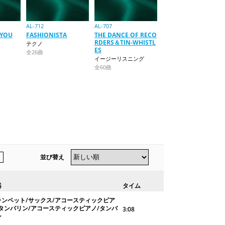
AL-712
AL-707
 YOU
FASHIONISTA
THE DANCE OF RECO
RDERS＆TIN-WHISTL
テクノ
ES
全26曲
イージーリスニング
全60曲
並び替え
器
タイム
ランペット/サックス/アコースティックピア
/タンバリン/アコースティックピアノ/タンバ
3:08
ン