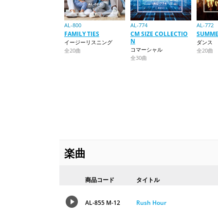
AL-800
AL-774
AL-772
FAMILY TIES
CM SIZE COLLECTIO
SUMME
N
イージーリスニング
ダンス
コマーシャル
全20曲
全20曲
全30曲
楽曲
商品コード
タイトル
AL-855 M-12
Rush Hour