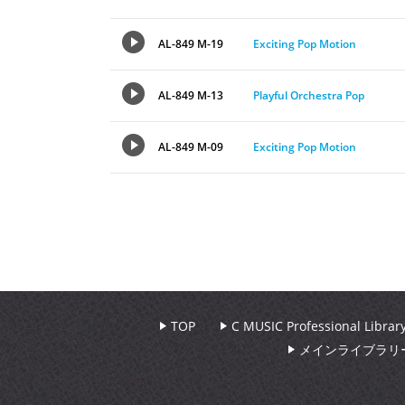
AL-849 M-19
Exciting Pop Motion
AL-849 M-13
Playful Orchestra Pop
AL-849 M-09
Exciting Pop Motion
TOP
C MUSIC Professional Libr
メインライブラリ