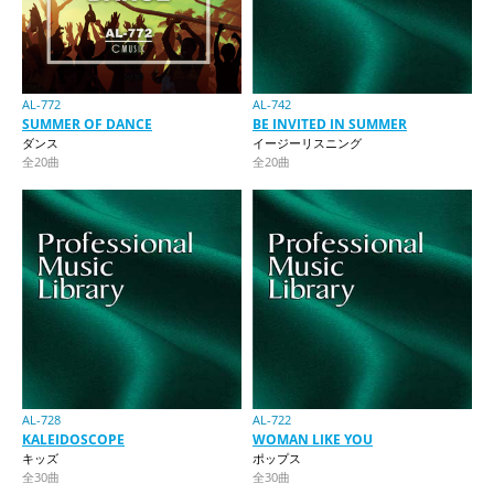
AL-772
AL-742
SUMMER OF DANCE
BE INVITED IN SUMMER
ダンス
イージーリスニング
全20曲
全20曲
AL-728
AL-722
KALEIDOSCOPE
WOMAN LIKE YOU
キッズ
ポップス
全30曲
全30曲