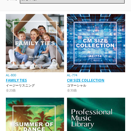
AL-800
AL-774
FAMILY TIES
CM SIZE COLLECTION
イージーリスニング
コマーシャル
全20曲
全30曲