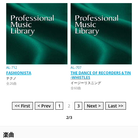
AL-712
AL-707
FASHIONISTA
THE DANCE OF RECORDERS＆TIN
-WHISTLES
テクノ
イージーリスニング
全26曲
全60曲
<< First
< Prev
1
2
3
Next >
Last >>
2/3
楽曲