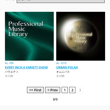
AL-706
AL-1019
EVERY INCH A VARIETY SHOW
URBAN-POLKA
バラエティ
オムニバス
全23曲
全28曲
<< First
< Prev
1
2
3
3/3