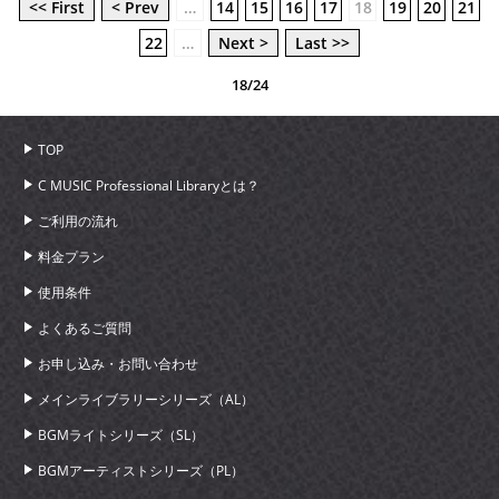
<< First
< Prev
…
14
15
16
17
18
19
20
21
22
…
Next >
Last >>
18/24
TOP
C MUSIC Professional Libraryとは？
ご利用の流れ
料金プラン
使用条件
よくあるご質問
お申し込み・お問い合わせ
メインライブラリーシリーズ（AL）
BGMライトシリーズ（SL）
BGMアーティストシリーズ（PL）