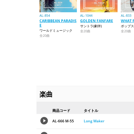
AL-854
AL-1044
AL-833
CARIBBEAN PARADIS
GOLDEN FANFARE
WHAT 
E
サントラ(劇伴)
ポップス
ワールドミュージック
全20曲
全20曲
全20曲
楽曲
商品コード
タイトル
AL-666 M-55
Long Maker