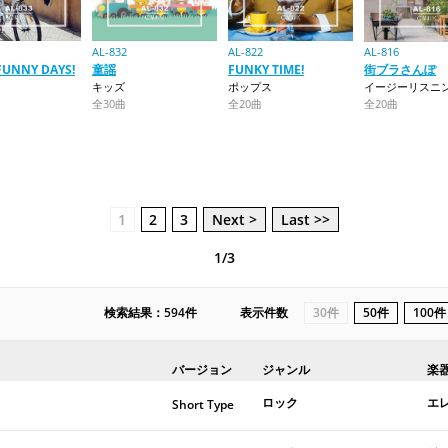
AL-832
AL-822
AL-816
FUNNY DAYS!
童謡
FUNKY TIME!
街ブラさんぽ
キッズ
ポップス
イージーリスニ
全30曲
全20曲
全20曲
1
2
3
Next >
Last >>
1/3
検索結果：594件
表示件数
30件
50件
100件
バージョン
ジャンル
楽
ロック
エ
Short Type