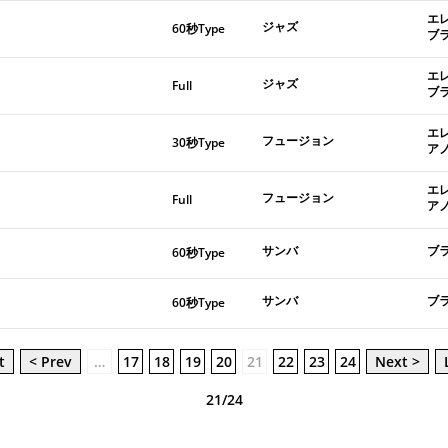
エ
ジャズ
60秒Type
ブ
エ
ジャズ
Full
ブ
エ
フュージョン
30秒Type
ア
エ
フュージョン
Full
ア
サンバ
ブ
60秒Type
サンバ
ブ
60秒Type
t
< Prev
…
17
18
19
20
21
22
23
24
Next >
21/24