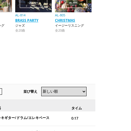
AL-814
AL-805
BRASS PARTY
CHRISTMAS
ング
ジャズ
イージーリスニング
全20曲
全20曲
並び替え
器
タイム
レキギター/ドラム/エレキベース
0:17