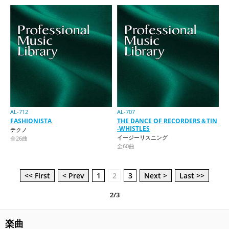
AL-712
AL-707
FASHIONISTA
THE DANCE OF RECORDERS＆TIN
-WHISTLES
テクノ
イージーリスニング
全26曲
全60曲
<< First
< Prev
1
2
3
Next >
Last >>
2/3
楽曲