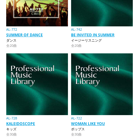
AL-772
AL-742
SUMMER OF DANCE
BE INVITED IN SUMMER
ダンス
イージーリスニング
全20曲
全20曲
AL-728
AL-722
KALEIDOSCOPE
WOMAN LIKE YOU
キッズ
ポップス
全30曲
全30曲