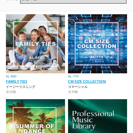
AL-800
AL-774
FAMILY TIES
CM SIZE COLLECTION
イージーリスニング
コマーシャル
全20曲
全30曲