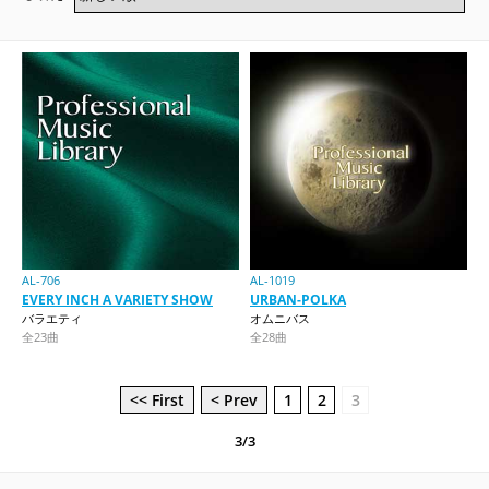
AL-706
AL-1019
EVERY INCH A VARIETY SHOW
URBAN-POLKA
バラエティ
オムニバス
全23曲
全28曲
<< First
< Prev
1
2
3
3/3