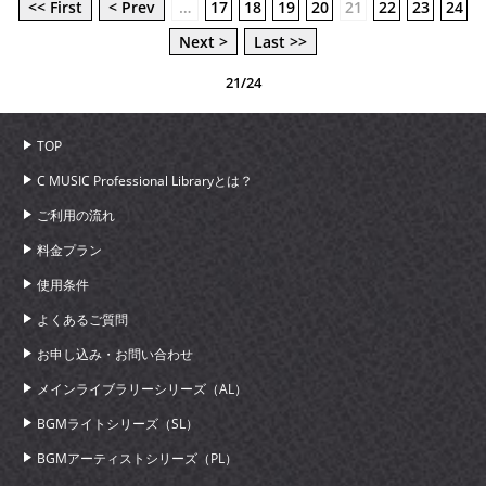
<< First
< Prev
…
17
18
19
20
21
22
23
24
Next >
Last >>
21/24
TOP
C MUSIC Professional Libraryとは？
ご利用の流れ
料金プラン
使用条件
よくあるご質問
お申し込み・お問い合わせ
メインライブラリーシリーズ（AL）
BGMライトシリーズ（SL）
BGMアーティストシリーズ（PL）