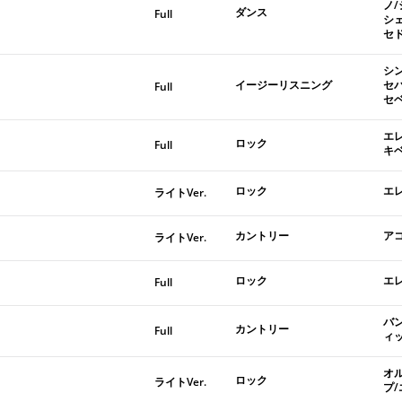
ノ
ダンス
Full
シ
セ
シ
イージーリスニング
セ
Full
セ
エ
ロック
Full
キ
ロック
エ
ライトVer.
カントリー
ア
ライトVer.
ロック
エ
Full
バ
カントリー
Full
ィ
オ
ロック
ライトVer.
プ