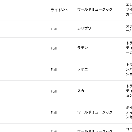
エ
ワールドミュージック
サ
ライトVer.
カ
ス
カリプソ
Full
ー
ト
ラテン
テ
Full
ー
ト
レゲエ
ン
Full
シ
ト
スカ
テ
Full
ョ
ボ
ワールドミュージック
テ
Full
ン
コ
ワールドミュージック
Full