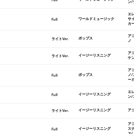
ン
エ
ワールドミュージック
サ
Full
カ
ア
ポップス
ライトVer.
ノ
ア
イージーリスニング
ライトVer.
ケ
ア
ポップス
ノ
Full
ー
エ
イージーリスニング
Full
ン
イージーリスニング
ア
ライトVer.
ア
イージーリスニング
ス
Full
ス