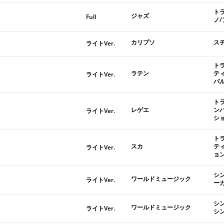
ト
ジャズ
Full
ノ
カリプソ
ス
ライトVer.
ト
ラテン
テ
ライトVer.
バ
ト
レゲエ
ン
ライトVer.
シ
ト
スカ
テ
ライトVer.
ョ
シ
ワールドミュージック
ライトVer.
ー
シ
ワールドミュージック
ライトVer.
シ