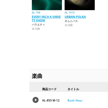
AL-706
AL-1019
EVERY INCH A VARIE
URBAN-POLKA
TY SHOW
オムニバス
バラエティ
全28曲
全23曲
楽曲
商品コード
タイトル
AL-855 M-12
Rush Hour