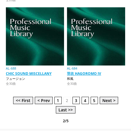
AL-688
AL-684
CHIC SOUND MISCELLANY
羽衣 HAGOROMO IV
フュージョン
和風
全30曲
全30曲
<< First
< Prev
1
2
3
4
5
Next >
Last >>
2/5