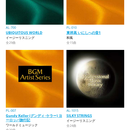
AL-700
PL-010
UBIQUITOUS WORLD
東祥高 いにしへの音1
イージーリスニング
和風
全29曲
全15曲
PL-007
AL-1015
Gundy Keller (グンディ･ケラー) ヨ
SILKY STRINGS
ーロッパ旅行記
イージーリスニング
ワールドミュージック
全24曲
全20曲