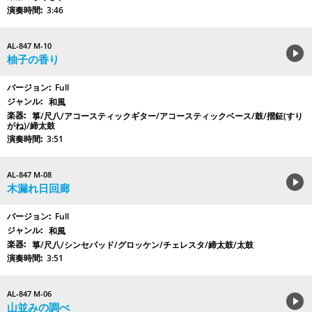
3:46
AL-847 M-10
柚子の香り
Full
和風
箏/尺八/アコースティックギター/アコースティックベース/鼓/摺鉦(すり
がね)/締太鼓
3:51
AL-847 M-08
木漏れ日回廊
Full
和風
箏/尺八/シンセパッド/グロッケン/チェレスタ/締太鼓/太鼓
3:51
AL-847 M-06
山並みの調べ