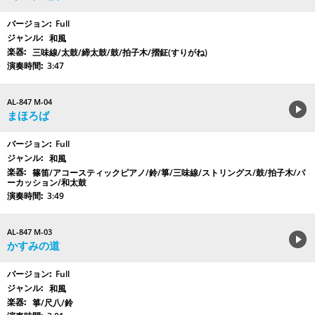
Full
和風
三味線/太鼓/締太鼓/鼓/拍子木/摺鉦(すりがね)
3:47
AL-847 M-04
まほろば
Full
和風
篠笛/アコースティックピアノ/鈴/箏/三味線/ストリングス/鼓/拍子木/パ
ーカッション/和太鼓
3:49
AL-847 M-03
かすみの道
Full
和風
箏/尺八/鈴