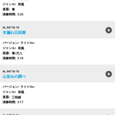
和風
箏
3:26
AL-847 M-18
木漏れ日回廊
ライトVer.
和風
箏/尺八
3:18
AL-847 M-16
山並みの調べ
ライトVer.
和風
三味線
3:17