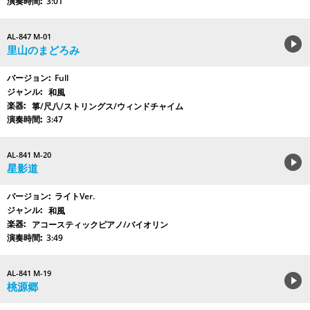
3:01
AL-847 M-01
里山のまどろみ
Full
和風
箏/尺八/ストリングス/ウィンドチャイム
3:47
AL-841 M-20
星影道
ライトVer.
和風
アコースティックピアノ/バイオリン
3:49
AL-841 M-19
桃源郷