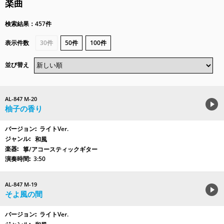
楽曲
検索結果：457件
表示件数
30件
50件
100件
並び替え
AL-847 M-20
柚子の香り
ライトVer.
和風
箏/アコースティックギター
3:50
AL-847 M-19
そよ風の間
ライトVer.