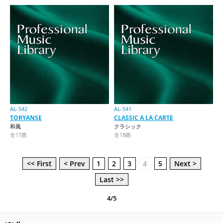
AL-542
AL-541
TORYANSE
CLASSIC A LA CARTE
和風
クラシック
全17曲
全18曲
<< First
< Prev
1
2
3
4
5
Next >
Last >>
4/5