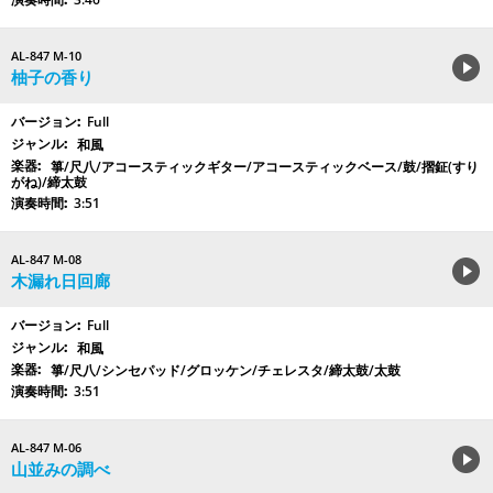
AL-847 M-10
柚子の香り
Full
和風
箏/尺八/アコースティックギター/アコースティックベース/鼓/摺鉦(すり
がね)/締太鼓
3:51
AL-847 M-08
木漏れ日回廊
Full
和風
箏/尺八/シンセパッド/グロッケン/チェレスタ/締太鼓/太鼓
3:51
AL-847 M-06
山並みの調べ