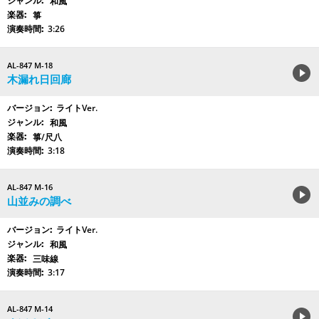
和風
箏
3:26
AL-847 M-18
木漏れ日回廊
ライトVer.
和風
箏/尺八
3:18
AL-847 M-16
山並みの調べ
ライトVer.
和風
三味線
3:17
AL-847 M-14