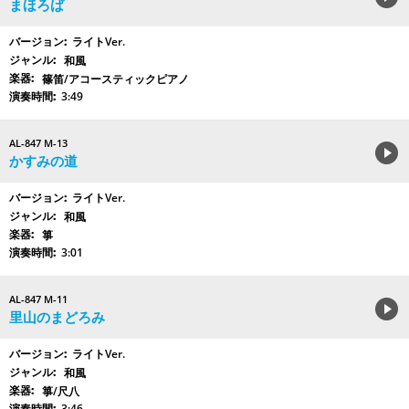
まほろば
ライトVer.
和風
篠笛/アコースティックピアノ
3:49
AL-847 M-13
かすみの道
ライトVer.
和風
箏
3:01
AL-847 M-11
里山のまどろみ
ライトVer.
和風
箏/尺八
3:46