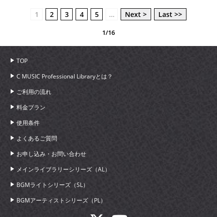
1
2
3
4
5
…
Next >
Last >>
1/16
TOP
C MUSIC Professional Libraryとは？
ご利用の流れ
料金プラン
使用条件
よくあるご質問
お申し込み・お問い合わせ
メインライブラリーシリーズ（AL）
BGMライトシリーズ（SL）
BGMアーティストシリーズ（PL）