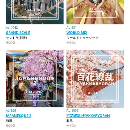
AL-1042
AL-831
GRAND SCALE
WORLD MIX
サントラ(劇伴)
ワールドミュージック
全20曲
全20曲
AL-826
AL-1039
JAPANESQUE 2
百花繚乱 HYAKKARYORAN
和風
和風
全20曲
全20曲