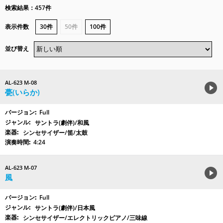
検索結果：457件
表示件数
30件
50件
100件
並び替え
AL-623 M-08
甍(いらか)
Full
サントラ(劇伴)/和風
シンセサイザー/笛/太鼓
4:24
AL-623 M-07
風
Full
サントラ(劇伴)/日本風
シンセサイザー/エレクトリックピアノ/三味線