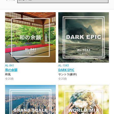
AL-841
AL-1043
和の余韻
DARK EPIC
和風
サントラ(劇伴)
全20曲
全20曲