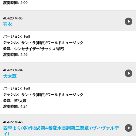
4:00
AL-623 M-05
羽衣
Full
サントラ(劇伴)/ワールドミュージック
シンセサイザー/サックス/胡弓
4:46
AL-623 M-04
大太鼓
Full
サントラ(劇伴)/ワールドミュージック
笛/太鼓
4:24
AL-622 M-46
四季より(冬)作品8第4番変ホ長調第二楽章 (ヴィヴァルデ
ィ)