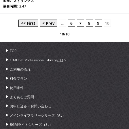
ストリングス
2:47
<< First
< Prev
…
6
7
8
9
10
10/10
TOP
C MUSIC Professional Libraryとは？
ご利用の流れ
料金プラン
使用条件
よくあるご質問
お申し込み・お問い合わせ
メインライブラリーシリーズ（AL）
BGMライトシリーズ（SL）