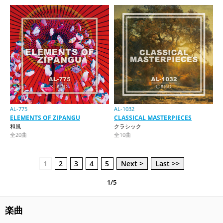
AL-775
AL-1032
ELEMENTS OF ZIPANGU
CLASSICAL MASTERPIECES
和風
クラシック
全20曲
全10曲
1
2
3
4
5
Next >
Last >>
1/5
楽曲