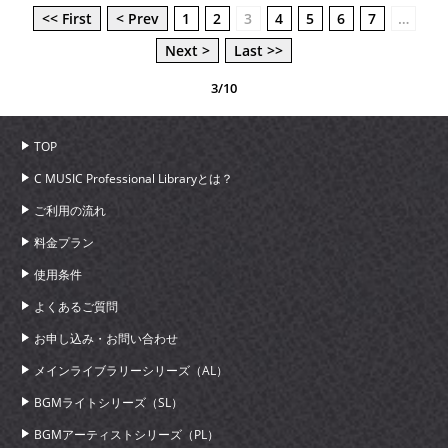
<< First
< Prev
1
2
3
4
5
6
7
…
Next >
Last >>
3/10
TOP
C MUSIC Professional Libraryとは？
ご利用の流れ
料金プラン
使用条件
よくあるご質問
お申し込み・お問い合わせ
メインライブラリーシリーズ（AL）
BGMライトシリーズ（SL）
BGMアーティストシリーズ（PL）