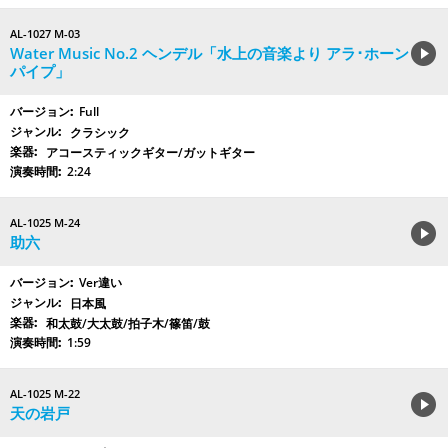
AL-1027 M-03
Water Music No.2 ヘンデル「水上の音楽より アラ･ホーン
パイプ」
Full
クラシック
アコースティックギター/ガットギター
2:24
AL-1025 M-24
助六
Ver違い
日本風
和太鼓/大太鼓/拍子木/篠笛/鼓
1:59
AL-1025 M-22
天の岩戸