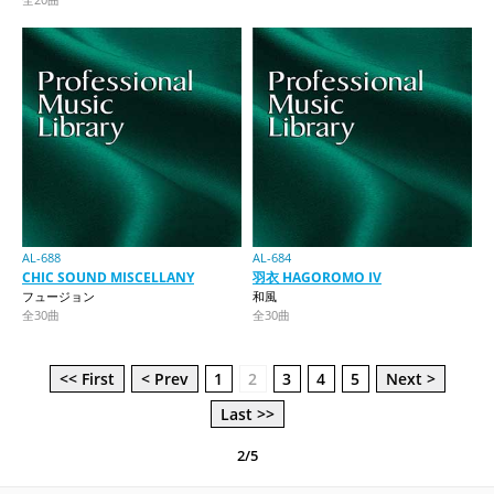
AL-688
AL-684
CHIC SOUND MISCELLANY
羽衣 HAGOROMO IV
フュージョン
和風
全30曲
全30曲
<< First
< Prev
1
2
3
4
5
Next >
Last >>
2/5