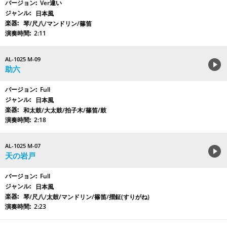
Ver違い
日本風
琴/尺八/マンドリン/篠笛
2:11
AL-1025 M-09
助六
Full
日本風
和太鼓/大太鼓/拍子木/篠笛/鼓
2:18
AL-1025 M-07
天の岩戸
Full
日本風
琴/尺八/太鼓/マンドリン/篠笛/摺鉦(すりがね)
2:23