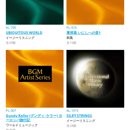
AL-700
PL-010
UBIQUITOUS WORLD
東祥高 いにしへの音1
イージーリスニング
和風
全29曲
全15曲
PL-007
AL-1015
Gundy Keller (グンディ･ケラー) ヨ
SILKY STRINGS
ーロッパ旅行記
イージーリスニング
ワールドミュージック
全24曲
全20曲