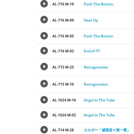
AL-716 M-19
Push The Button
AL-716 M-09
Heat Up
AL-716 M-05
Push The Button
AL-716 M-02
End of ???
AL-715 M-25
Retrogression
AL-715 M-10
Retrogression
AL-1024 M-16
Angel in The Tube
AL-1024 M-02
Angel in The Tube
AL-714 M-28
エルガー「威風堂々第一番」