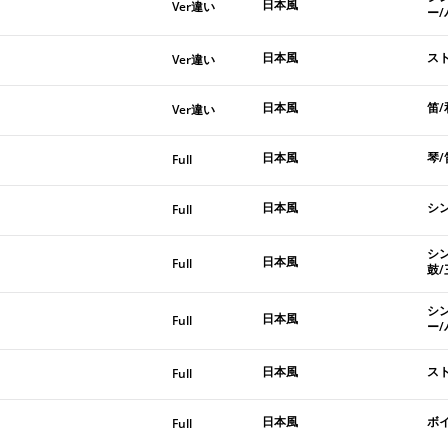
日本風
Ver違い
ー/
日本風
ス
Ver違い
日本風
笛/
Ver違い
日本風
琴/
Full
日本風
シ
Full
シ
日本風
Full
鼓
シ
日本風
Full
ー/
日本風
ス
Full
日本風
ボイ
Full