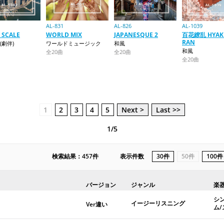
AL-831
AL-826
AL-1039
 SCALE
WORLD MIX
JAPANESQUE 2
百花繚乱 HYAK
RAN
(劇伴)
ワールドミュージック
和風
和風
全20曲
全20曲
全20曲
1
2
3
4
5
Next >
Last >>
1/5
検索結果：457件
表示件数
30件
50件
100件
バージョン
ジャンル
楽
シ
イージーリスニング
Ver違い
ム