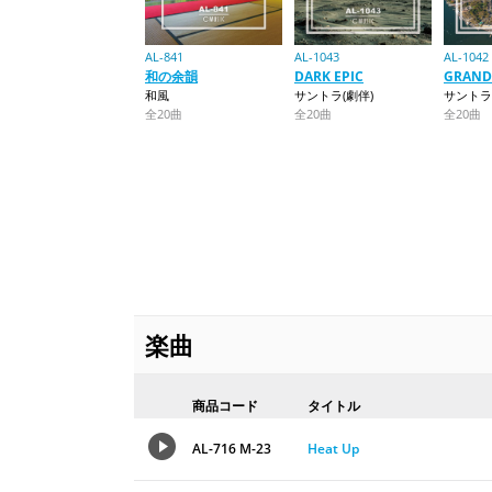
AL-841
AL-1043
AL-1042
和の余韻
DARK EPIC
GRAND
和風
サントラ(劇伴)
サントラ
全20曲
全20曲
全20曲
楽曲
商品コード
タイトル
AL-716 M-23
Heat Up