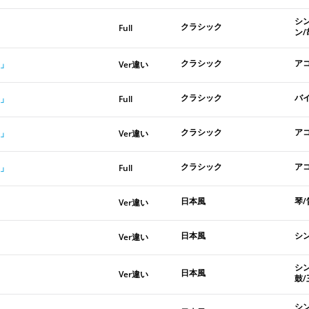
シ
クラシック
Full
ン/
クラシック
ア
」
Ver違い
クラシック
バ
」
Full
クラシック
ア
」
Ver違い
クラシック
ア
」
Full
日本風
琴/
Ver違い
日本風
シ
Ver違い
シ
日本風
Ver違い
鼓
シ