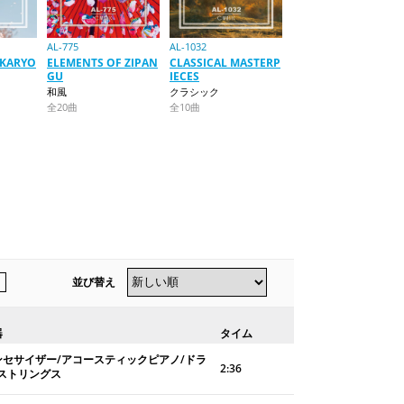
AL-775
AL-1032
KARYO
ELEMENTS OF ZIPAN
CLASSICAL MASTERP
GU
IECES
和風
クラシック
全20曲
全10曲
並び替え
器
タイム
ンセサイザー/アコースティックピアノ/ドラ
2:36
/ストリングス