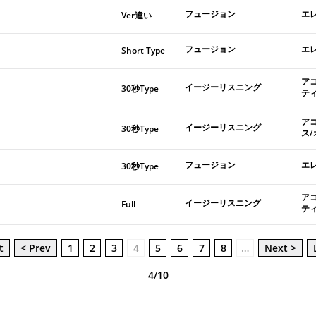
フュージョン
エ
Ver違い
フュージョン
エ
Short Type
ア
イージーリスニング
30秒Type
テ
ア
イージーリスニング
30秒Type
ス
フュージョン
エ
30秒Type
ア
イージーリスニング
Full
テ
t
< Prev
1
2
3
4
5
6
7
8
…
Next >
4/10