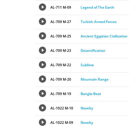
AL-711 M-09
Legend of The Earth
AL-709 M-27
Turkish Armed Forces
AL-709 M-25
Ancient Egyptian Civilization
AL-709 M-23
Desertification
AL-709 M-22
Sublime
AL-709 M-20
Mountain Range
AL-709 M-19
Bangla-Beat
AL-1022 M-10
Novelty
AL-1022 M-09
Novelty