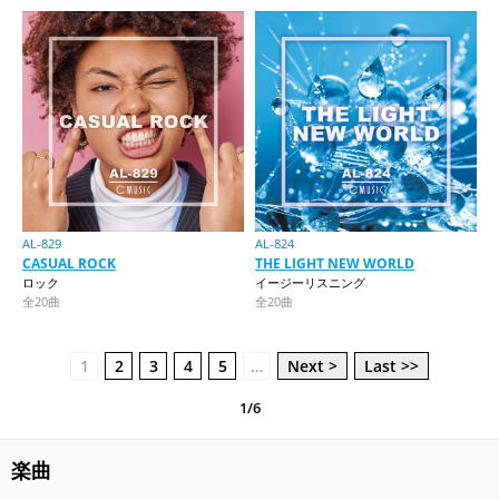
AL-829
AL-824
CASUAL ROCK
THE LIGHT NEW WORLD
ロック
イージーリスニング
全20曲
全20曲
1
2
3
4
5
…
Next >
Last >>
1/6
楽曲