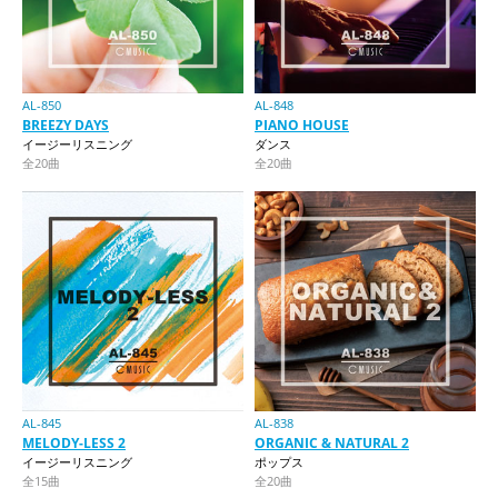
AL-850
AL-848
BREEZY DAYS
PIANO HOUSE
イージーリスニング
ダンス
全20曲
全20曲
AL-845
AL-838
MELODY-LESS 2
ORGANIC & NATURAL 2
イージーリスニング
ポップス
全15曲
全20曲