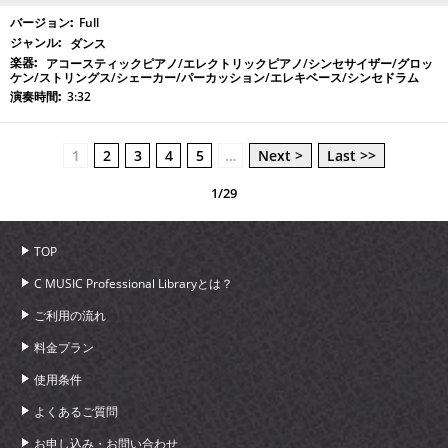
Full
ダンス
アコースティックピアノ/エレクトリックピアノ/シンセサイザー/グロッ
ケン/ストリングス/シェーカー/パーカッション/エレキベース/シンセドラム
3:32
1
2
3
4
5
…
Next >
Last >>
1/29
TOP
C MUSIC Professional Libraryとは？
ご利用の流れ
料金プラン
使用条件
よくあるご質問
お申し込み・お問い合わせ