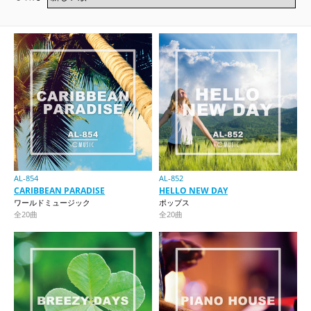
AL-854
AL-852
CARIBBEAN PARADISE
HELLO NEW DAY
ワールドミュージック
ポップス
全20曲
全20曲