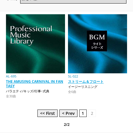
AL-695
SL-022
THE AMUSING CARNIVAL IN FAN
ストリーム＆フロート
TASY
イージーリスニング
バラエティ/キッズ/行事･式典
全6曲
全30曲
<< First
< Prev
1
2
2/2