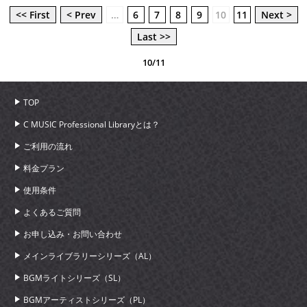
<< First
< Prev
…
6
7
8
9
10
11
Next >
Last >>
10/11
TOP
C MUSIC Professional Libraryとは？
ご利用の流れ
料金プラン
使用条件
よくあるご質問
お申し込み・お問い合わせ
メインライブラリーシリーズ（AL）
BGMライトシリーズ（SL）
BGMアーティストシリーズ（PL）